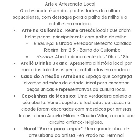
Arte e Artesanato Local
O artesanato é um dos pontos fortes da cultura
sapucaiense, com destaque para a palha de milho e o
entalhe em madeira:
Arte no Quilombo
: Reúne artesãs locais que criam
belas peças, principalmente com palha de milho.
Endereço
: Estrada Vereador Benedito Cândido
Ribeiro, km 2,5 - Bairro do Quilombo.
Horário
: Aberto diariamente das 10h às 18h.
Ateliê Ditinho Joana
: Apresenta a história local por
meio das talentosas peças entalhadas em madeira.
Casa do Artesão (Arteben)
: Espaço que congrega
diversos artesãos da cidade, ideal para encontrar
peças únicas e representativas da cultura local.
Capelinhas de Mosaico
: Uma verdadeira galeria a
céu aberto. Várias capelas e fachadas de casas na
cidade foram decoradas com mosaicos por artistas
locais, como Ângelo Milani e Cláudia Villar, criando um
circuito artístico-religioso.
Mural "Sorrir para seguir"
: Uma grande obra de
arte urbana da artista Feh Prado no Terminal